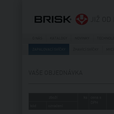
JIŽ OD
O NÁS
KATALOGY
NOVINKY
TECHNOLO
ZAPALOVACÍ SVÍČKY
ŽHAVÍCÍ SVÍČKY
MYCÍ
VAŠE OBJEDNÁVKA
zboží
ks
cena s
DPH
kód
označení