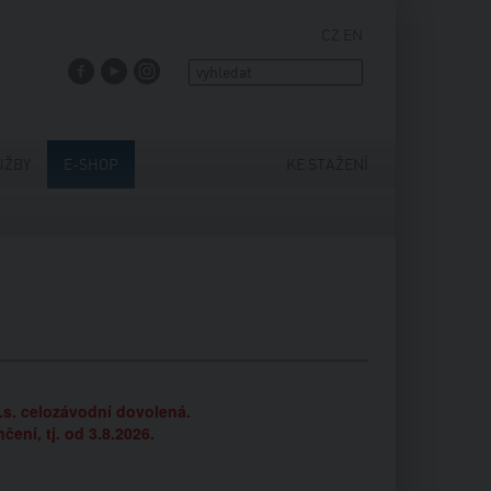
CZ
EN
FACEBOOK
YOUTUBE
INSTAGRAM
UŽBY
E-SHOP
KE STAŽENÍ
.s. celozávodní dovolená.
ní, tj. od 3.8.2026.