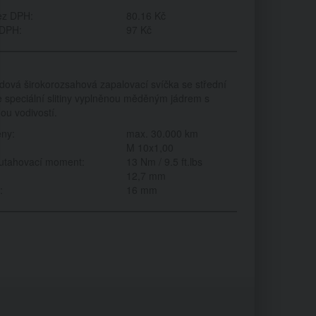
ez DPH:
80.16 Kč
 DPH:
97 Kč
dová širokorozsahová zapalovací svíčka se střední
e speciální slitiny vyplněnou měděným jádrem s
ou vodivostí.
ěny:
max. 30.000 km
M 10x1,00
utahovací moment:
13 Nm / 9.5 ft.lbs
12,7 mm
:
16 mm