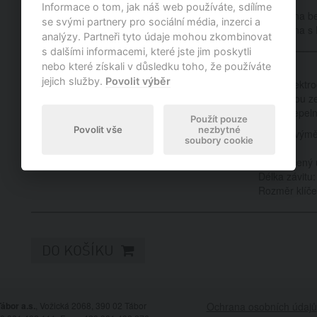
Objednací kód: 1551
Informace o tom, jak náš web používáte, sdílíme
Vaše cena b
se svými partnery pro sociální média, inzerci a
Vaše cena s
analýzy. Partneři tyto údaje mohou zkombinovat
s dalšími informacemi, které jste jim poskytli
nebo které získali v důsledku toho, že používáte
jejich služby.
Povolit výběr
Jednoelektro
elektrodou z
velkou tepeln
Použít pouze
Povolit vše
nezbytné
Interval vým
soubory cookie
Závit:
Doporučený 
Délka závitu:
Rozměr klíče
DO KOŠÍKU
ábor a.s.
, Vožická 2068, 390 02 Tábor
Ochrana osobních údajů