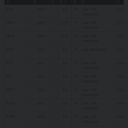
kód
typ
K19
1420
0,6
P
max. 150
21 mm
motohodin
JR17
3053
0,75
P
max. 150
21 mm
motohodin
JR19
3043
0,75
P
max. 150
21 mm
motohodin
N19
1324
0,7
P
max. 20.000 km
21 mm
P15
3051
0,6
P
max. 150
19 mm
motohodin
P17
3052
0,6
P
max. 150
19 mm
motohodin
PR17
3050
0,6
P
max. 150
19 mm
motohodin
P15Y
3037
0,6
P
max. 150
19 mm
motohodin
P18Y
3039
0,6
P
max. 150
19 mm
motohodin